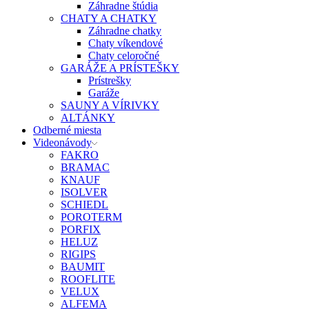
Záhradne štúdia
CHATY A CHATKY
Záhradne chatky
Chaty víkendové
Chaty celoročné
GARÁŽE A PRÍSTEŠKY
Prístrešky
Garáže
SAUNY A VÍRIVKY
ALTÁNKY
Odberné miesta
Videonávody
FAKRO
BRAMAC
KNAUF
ISOLVER
SCHIEDL
POROTERM
PORFIX
HELUZ
RIGIPS
BAUMIT
ROOFLITE
VELUX
ALFEMA