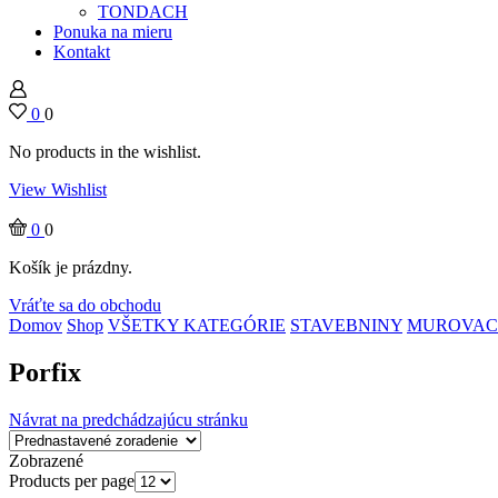
TONDACH
Ponuka na mieru
Kontakt
0
0
No products in the wishlist.
View Wishlist
0
0
Košík je prázdny.
Vráťte sa do obchodu
Domov
Shop
VŠETKY KATEGÓRIE
STAVEBNINY
MUROVACI
Porfix
Návrat na predchádzajúcu stránku
Zobrazené
Products per page