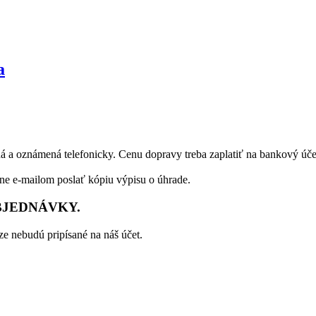
a
á a oznámená telefonicky. Cenu dopravy treba zaplatiť na bankový úče
dne e-mailom poslať kópiu výpisu o úhrade.
BJEDNÁVKY.
e nebudú pripísané na náš účet.