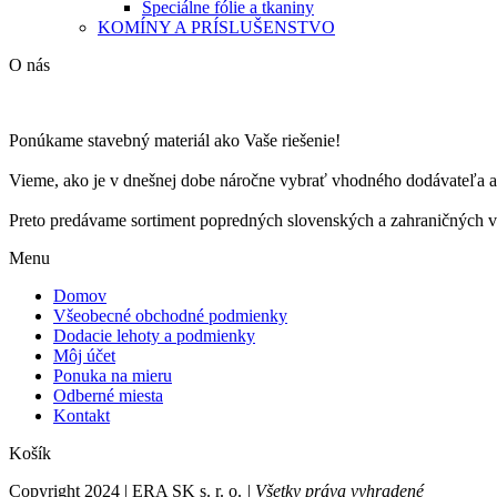
Špeciálne fólie a tkaniny
KOMÍNY A PRÍSLUŠENSTVO
O nás
Ponúkame stavebný materiál ako Vaše riešenie!
Vieme, ako je v dnešnej dobe náročne vybrať vhodného dodávateľa a 
Preto predávame sortiment popredných slovenských a zahraničných vý
Menu
Domov
Všeobecné obchodné podmienky
Dodacie lehoty a podmienky
Môj účet
Ponuka na mieru
Odberné miesta
Kontakt
Košík
Copyright 2024 | ERA SK s. r. o.
| Všetky práva vyhradené