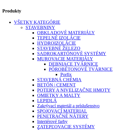
Produkty
VŠETKY KATEGÓRIE
STAVEBNINY
OBKLADOVÉ MATERIÁLY
TEPELNÉ IZOLÁCIE
HYDROIZOLÁCIE
STAVEBNÉ ŽELEZO
SADROKARTÓNOVÉ SYSTÉMY
MUROVACIE MATERIÁLY
DEBNIACE TVÁRNICE
PÓROBÉTONOVÉ TVÁRNICE
Porfix
STAVEBNÁ CHÉMIA
BETÓN ǀ CEMENT
POTERY A NIVELIZAČNE HMOTY
OMIETKY A MALTY
LEPIDLÁ
Zakrývací materiál a príslušenstvo
SPOJOVACÍ MATERIAL
PENETRAČNÉ NÁTERY
Interiérové farby
ZATEPĽOVACIE SYSTÉMY