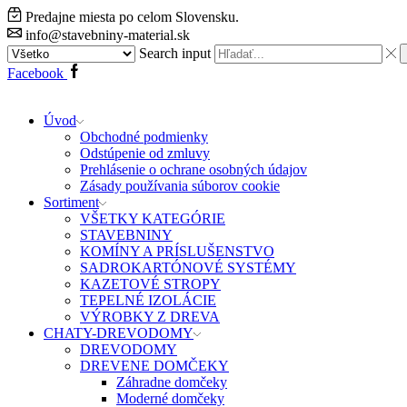
Predajne miesta po celom Slovensku.
info@stavebniny-material.sk
Search input
Facebook
Úvod
Obchodné podmienky
Odstúpenie od zmluvy
Prehlásenie o ochrane osobných údajov
Zásady používania súborov cookie
Sortiment
VŠETKY KATEGÓRIE
STAVEBNINY
KOMÍNY A PRÍSLUŠENSTVO
SADROKARTÓNOVÉ SYSTÉMY
KAZETOVÉ STROPY
TEPELNÉ IZOLÁCIE
VÝROBKY Z DREVA
CHATY-DREVODOMY
DREVODOMY
DREVENE DOMČEKY
Záhradne domčeky
Moderné domčeky