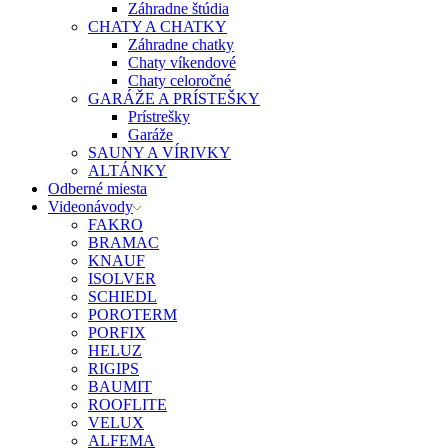
Záhradne štúdia
CHATY A CHATKY
Záhradne chatky
Chaty víkendové
Chaty celoročné
GARÁŽE A PRÍSTEŠKY
Prístrešky
Garáže
SAUNY A VÍRIVKY
ALTÁNKY
Odberné miesta
Videonávody
FAKRO
BRAMAC
KNAUF
ISOLVER
SCHIEDL
POROTERM
PORFIX
HELUZ
RIGIPS
BAUMIT
ROOFLITE
VELUX
ALFEMA