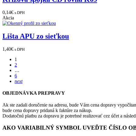
0,14
€
s DPH
Akcia
Lišta APU zo sieťkou
1,40
€
s DPH
1
2
…
6
next
OBJEDNÁVKA PREPRAVY
Ak ste zadali doručenie na adresu, bude Vám cena dopravy vypočítan
bude cena dopravy pridaná k faktúre za nákup.
Dodatočnú platbu za dopravu je potrebné realizovať cez účet a násle
AKO VARIABILNÝ SYMBOL UVEĎTE ČÍSLO O