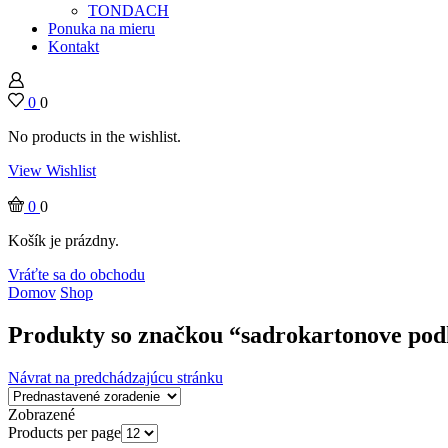
TONDACH
Ponuka na mieru
Kontakt
0
0
No products in the wishlist.
View Wishlist
0
0
Košík je prázdny.
Vráťte sa do obchodu
Domov
Shop
Produkty so značkou “sadrokartonove pod
Návrat na predchádzajúcu stránku
Zobrazené
Products per page