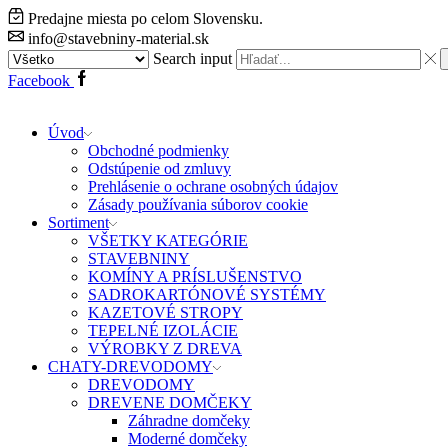
Predajne miesta po celom Slovensku.
info@stavebniny-material.sk
Search input
Facebook
Úvod
Obchodné podmienky
Odstúpenie od zmluvy
Prehlásenie o ochrane osobných údajov
Zásady používania súborov cookie
Sortiment
VŠETKY KATEGÓRIE
STAVEBNINY
KOMÍNY A PRÍSLUŠENSTVO
SADROKARTÓNOVÉ SYSTÉMY
KAZETOVÉ STROPY
TEPELNÉ IZOLÁCIE
VÝROBKY Z DREVA
CHATY-DREVODOMY
DREVODOMY
DREVENE DOMČEKY
Záhradne domčeky
Moderné domčeky