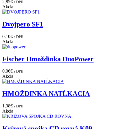
2,85
€
s DPH
Akcia
Dvojpero SF1
0,10
€
s DPH
Akcia
Fischer Hmoždinka DuoPower
0,06
€
s DPH
Akcia
HMOŽDINKA NATĹKACIA
1,98
€
s DPH
Akcia
Krízová spojka CD rovná K09