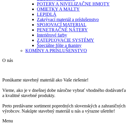
POTERY A NIVELIZAČNE HMOTY
OMIETKY A MALTY
LEPIDLÁ
Zakrývací materiál a príslušenstvo
SPOJOVACÍ MATERIAL
PENETRAČNÉ NÁTERY
Interiérové farby
ZATEPĽOVACIE SYSTÉMY
Špeciálne fólie a tkaniny
KOMÍNY A PRÍSLUŠENSTVO
O nás
Ponúkame stavebný materiál ako Vaše riešenie!
Vieme, ako je v dnešnej dobe náročne vybrať vhodného dodávateľa
a kvalitné stavebné produkty.
Preto predávame sortiment popredných slovenských a zahraničných
výrobcov. Nakúpte stavebný materiál u nás a výrazne ušetríte!
Menu