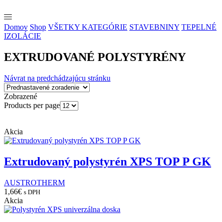
Domov
Shop
VŠETKY KATEGÓRIE
STAVEBNINY
TEPELNÉ
IZOLÁCIE
EXTRUDOVANÉ POLYSTYRÉNY
Návrat na predchádzajúcu stránku
Zobrazené
Products per page
Akcia
Extrudovaný polystyrén XPS TOP P GK
AUSTROTHERM
1,66
€
s DPH
Akcia