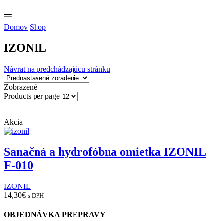
Domov
Shop
IZONIL
Návrat na predchádzajúcu stránku
Zobrazené
Products per page
Akcia
Sanačná a hydrofóbna omietka IZONIL
F-010
IZONIL
14,30
€
s DPH
OBJEDNÁVKA PREPRAVY