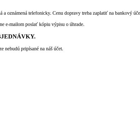
á a oznámená telefonicky. Cenu dopravy treba zaplatiť na bankový úče
dne e-mailom poslať kópiu výpisu o úhrade.
BJEDNÁVKY.
e nebudú pripísané na náš účet.