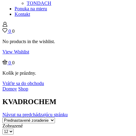
TONDACH
Ponuka na mieru
Kontakt
0
0
No products in the wishlist.
View Wishlist
0
0
Košík je prázdny.
Vráťte sa do obchodu
Domov
Shop
KVADROCHEM
Návrat na predchádzajúcu stránku
Zobrazené
Products