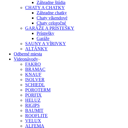
Záhradne štúdia
CHATY A CHATKY
Záhradne chatky
Chaty víkendové
Chaty celoročné
GARÁŽE A PRÍSTEŠKY
Prístrešky
Garáže
SAUNY A VÍRIVKY
ALTÁNKY
Odberné miesta
Videonávody
FAKRO
BRAMAC
KNAUF
ISOLVER
SCHIEDL
POROTERM
PORFIX
HELUZ
RIGIPS
BAUMIT
ROOFLITE
VELUX
ALFEMA