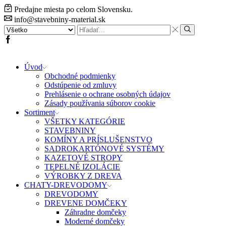
Predajne miesta po celom Slovensku.
info@stavebniny-material.sk
Search
input
Search
Facebook
Úvod
Obchodné podmienky
Odstúpenie od zmluvy
Prehlásenie o ochrane osobných údajov
Zásady používania súborov cookie
Sortiment
VŠETKY KATEGÓRIE
STAVEBNINY
KOMÍNY A PRÍSLUŠENSTVO
SADROKARTÓNOVÉ SYSTÉMY
KAZETOVÉ STROPY
TEPELNÉ IZOLÁCIE
VÝROBKY Z DREVA
CHATY-DREVODOMY
DREVODOMY
DREVENE DOMČEKY
Záhradne domčeky
Moderné domčeky