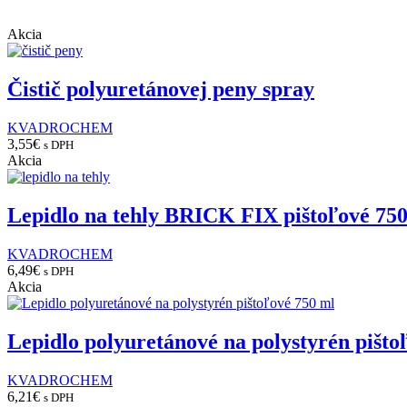
per
page
Akcia
Čistič polyuretánovej peny spray
KVADROCHEM
3,55
€
s DPH
Akcia
Lepidlo na tehly BRICK FIX pištoľové 75
KVADROCHEM
6,49
€
s DPH
Akcia
Lepidlo polyuretánové na polystyrén pišto
KVADROCHEM
6,21
€
s DPH