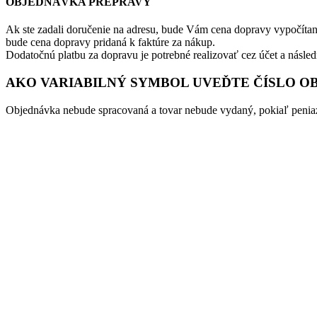
OBJEDNÁVKA PREPRAVY
Ak ste zadali doručenie na adresu, bude Vám cena dopravy vypočítan
bude cena dopravy pridaná k faktúre za nákup.
Dodatočnú platbu za dopravu je potrebné realizovať cez účet a násle
AKO VARIABILNÝ SYMBOL UVEĎTE ČÍSLO O
Objednávka nebude spracovaná a tovar nebude vydaný, pokiaľ peniaz