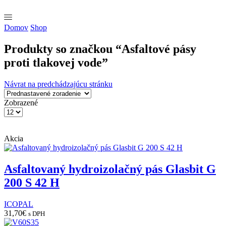
Domov
Shop
Produkty so značkou “Asfaltové pásy
proti tlakovej vode”
Návrat na predchádzajúcu stránku
Zobrazené
Products
per
page
Akcia
Asfaltovaný hydroizolačný pás Glasbit G
200 S 42 H
ICOPAL
31,70
€
s DPH