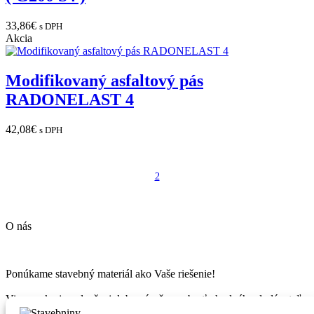
33,86
€
s DPH
Akcia
Modifikovaný asfaltový pás
RADONELAST 4
42,08
€
s DPH
1
2
next
O nás
Ponúkame stavebný materiál ako Vaše riešenie!
Vieme, ako je v dnešnej dobe náročne vybrať vhodného dodávateľa
a kvalitné stavebné produkty.