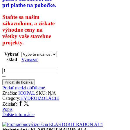
pri platbe na pobočke.
Staňte sa našim
zákazníkom,
a získate
výhodne ceny na
všetky
vaše stavebne
projekty.
Vybrať
sklad
Vymazať
množstvo
Hydroizolácia
ELASTOBIT
RADON
Pridať do košíka
AL4
Pridať medzi obľúbené
Značka:
ICOPAL
SKU:
N/A
Category:
HYDROIZOLÁCIE
Facebook
Twitter
Zdielať:
Popis
Ďalšie informácie
Hydroizolácia ELASTOBIT RADON AL4