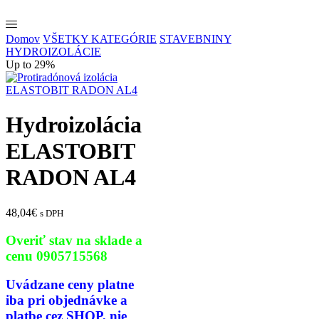
Domov
VŠETKY KATEGÓRIE
STAVEBNINY
HYDROIZOLÁCIE
Up to 29%
Hydroizolácia
ELASTOBIT
RADON AL4
48,04
€
s DPH
Overiť stav na sklade a
cenu 0905715568
Uvádzane ceny platne
iba pri
objednávke a
platbe cez SHOP,
nie