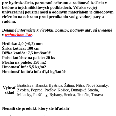
pre hydroizoláciu, parotesnú ochranu a radónovú izoláciu v
betóne a iných silikátových podkladoch. Vďaka svojej
univerzálnej použiteľnosti a odolným materiálom je dlhodobým
riešením na ochranu proti prenikaniu vody, vodnej pary a
radónu.
Detailné informácie k výrobku, postupy, hodnoty atď. sú uvedené
v
technickom liste
.
Hrúbka: 4,0 (±0,2) mm
Šírka kotúča: 100 cm
Dĺžka kotúča: 7,5 bm/kotúč
Počet kotúčov na palete: 20 ks
Plocha na palete: 150 m2
Hmotnosť inf.: 5,5 kg/m2
Hmotnosť kotúča inf.: 41,4 kg/kotúč
Bratislava, Banská Bystrica, Žilina, Nitra, Nové Zámky,
Vybrať
Zvolen, Poprad, Prešov, Košice, Dunajská Streda,
sklad
Malacky, Piešťany, Rybany, Senica, Trenčín, Trnava
Nenašli ste produkt, ktorý ste hľadali?