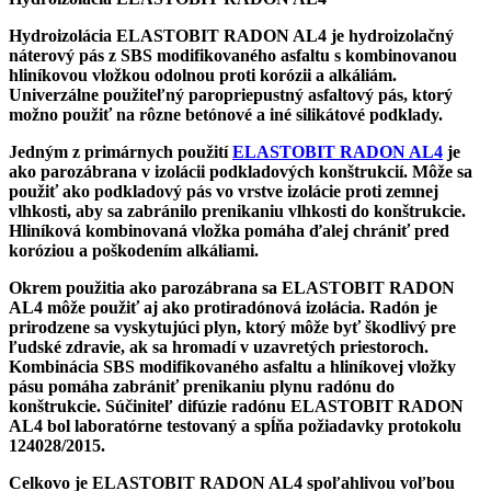
Hydroizolácia ELASTOBIT RADON AL4 je hydroizolačný
náterový pás z SBS modifikovaného asfaltu s kombinovanou
hliníkovou vložkou odolnou proti korózii a alkáliám.
Univerzálne použiteľný paropriepustný asfaltový pás, ktorý
možno použiť na rôzne betónové a iné silikátové podklady.
Jedným z primárnych použití
ELASTOBIT RADON AL4
je
ako parozábrana v izolácii podkladových konštrukcií. Môže sa
použiť ako podkladový pás vo vrstve izolácie proti zemnej
vlhkosti, aby sa zabránilo prenikaniu vlhkosti do konštrukcie.
Hliníková kombinovaná vložka pomáha ďalej chrániť pred
koróziou a poškodením alkáliami.
Okrem použitia ako parozábrana sa ELASTOBIT RADON
AL4 môže použiť aj ako protiradónová izolácia. Radón je
prirodzene sa vyskytujúci plyn, ktorý môže byť škodlivý pre
ľudské zdravie, ak sa hromadí v uzavretých priestoroch.
Kombinácia SBS modifikovaného asfaltu a hliníkovej vložky
pásu pomáha zabrániť prenikaniu plynu radónu do
konštrukcie. Súčiniteľ difúzie radónu ELASTOBIT RADON
AL4 bol laboratórne testovaný a spĺňa požiadavky protokolu
124028/2015.
Celkovo je ELASTOBIT RADON AL4 spoľahlivou voľbou