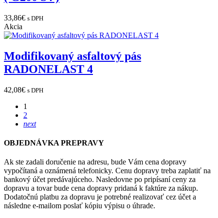
33,86
€
s DPH
Akcia
Modifikovaný asfaltový pás
RADONELAST 4
42,08
€
s DPH
1
2
next
OBJEDNÁVKA PREPRAVY
Ak ste zadali doručenie na adresu, bude Vám cena dopravy
vypočítaná a oznámená telefonicky. Cenu dopravy treba zaplatiť na
bankový účet predávajúceho. Nasledovne po pripísaní ceny za
dopravu a tovar bude cena dopravy pridaná k faktúre za nákup.
Dodatočnú platbu za dopravu je potrebné realizovať cez účet a
následne e-mailom poslať kópiu výpisu o úhrade.