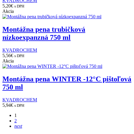
KVADROCHEM
5,20
€
s DPH
Akcia
Montážna pena trubičková
nízkoexpanzná 750 ml
KVADROCHEM
5,56
€
s DPH
Akcia
Montážna pena WINTER -12°C pištoľová
750 ml
KVADROCHEM
5,94
€
s DPH
1
2
next