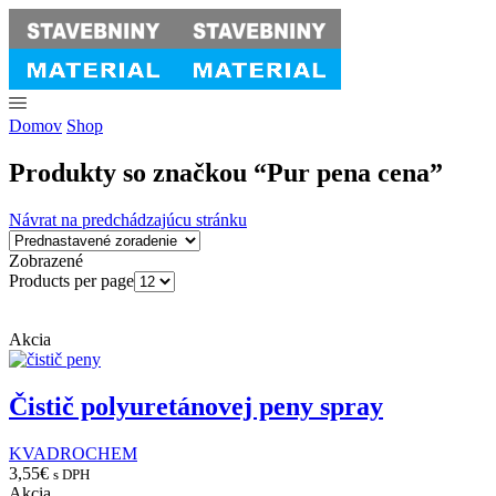
Domov
Shop
Produkty so značkou “Pur pena cena”
Návrat na predchádzajúcu stránku
Zobrazené
Products per page
Akcia
Čistič polyuretánovej peny spray
KVADROCHEM
3,55
€
s DPH
Akcia