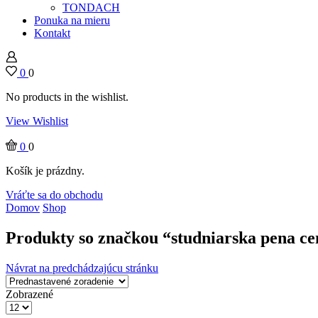
TONDACH
Ponuka na mieru
Kontakt
0
0
No products in the wishlist.
View Wishlist
0
0
Košík je prázdny.
Vráťte sa do obchodu
Domov
Shop
Produkty so značkou “studniarska pena ce
Návrat na predchádzajúcu stránku
Zobrazené
Products