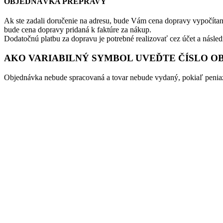
OBJEDNÁVKA PREPRAVY
Ak ste zadali doručenie na adresu, bude Vám cena dopravy vypočítan
bude cena dopravy pridaná k faktúre za nákup.
Dodatočnú platbu za dopravu je potrebné realizovať cez účet a násle
AKO VARIABILNÝ SYMBOL UVEĎTE ČÍSLO O
Objednávka nebude spracovaná a tovar nebude vydaný, pokiaľ peniaz