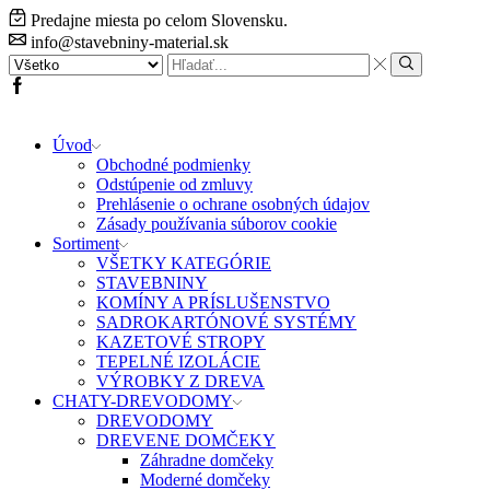
Predajne miesta po celom Slovensku.
info@stavebniny-material.sk
Search
input
Search
Facebook
Úvod
Obchodné podmienky
Odstúpenie od zmluvy
Prehlásenie o ochrane osobných údajov
Zásady používania súborov cookie
Sortiment
VŠETKY KATEGÓRIE
STAVEBNINY
KOMÍNY A PRÍSLUŠENSTVO
SADROKARTÓNOVÉ SYSTÉMY
KAZETOVÉ STROPY
TEPELNÉ IZOLÁCIE
VÝROBKY Z DREVA
CHATY-DREVODOMY
DREVODOMY
DREVENE DOMČEKY
Záhradne domčeky
Moderné domčeky