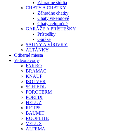
Záhradne štúdia
CHATY A CHATKY
Záhradne chatky
Chaty víkendové
Chaty celoročné
GARÁŽE A PRÍSTEŠKY
Prístrešky
Garáže
SAUNY A VÍRIVKY
ALTÁNKY
Odberné miesta
Videonávody
FAKRO
BRAMAC
KNAUF
ISOLVER
SCHIEDL
POROTERM
PORFIX
HELUZ
RIGIPS
BAUMIT
ROOFLITE
VELUX
ALFEMA