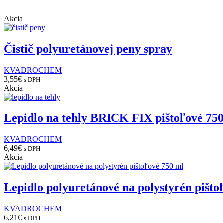
per
page
Akcia
Čistič polyuretánovej peny spray
KVADROCHEM
3,55
€
s DPH
Akcia
Lepidlo na tehly BRICK FIX pištoľové 75
KVADROCHEM
6,49
€
s DPH
Akcia
Lepidlo polyuretánové na polystyrén pišto
KVADROCHEM
6,21
€
s DPH