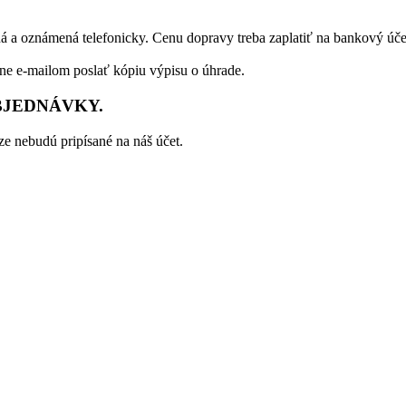
á a oznámená telefonicky. Cenu dopravy treba zaplatiť na bankový úče
dne e-mailom poslať kópiu výpisu o úhrade.
BJEDNÁVKY.
e nebudú pripísané na náš účet.