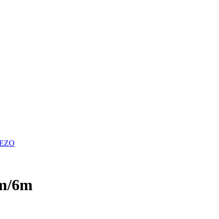
LEZO
mm/6m