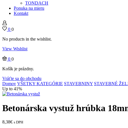
TONDACH
Ponuka na mieru
Kontakt
0
0
No products in the wishlist.
View Wishlist
0
0
Košík je prázdny.
Vráťte sa do obchodu
Domov
VŠETKY KATEGÓRIE
STAVEBNINY
STAVEBNÉ ŽE
Up to 41%
Betonárska vystuž hrúbka 18
8,38
€
s DPH