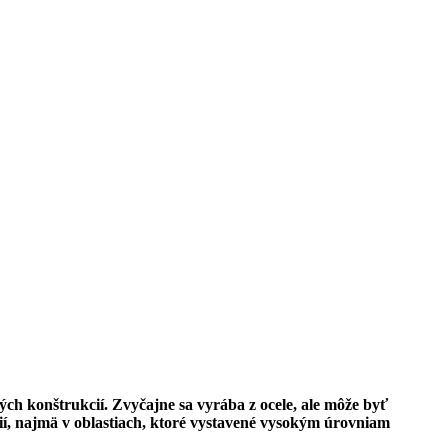
ch konštrukcií. Zvyčajne sa vyrába z ocele, ale môže byť
ií, najmä v oblastiach, ktoré vystavené vysokým úrovniam