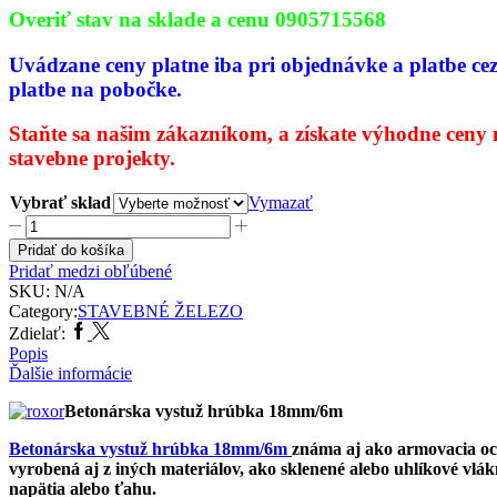
Overiť stav na sklade a cenu 0905715568
Uvádzane ceny platne iba pri
objednávke a platbe ce
platbe na pobočke.
Staňte sa našim zákazníkom,
a získate výhodne ceny 
stavebne projekty.
Vybrať sklad
Vymazať
množstvo
Betonárska
Pridať do košíka
vystuž
Pridať medzi obľúbené
hrúbka
SKU:
N/A
18mm/6m
Category:
STAVEBNÉ ŽELEZO
Facebook
Twitter
Zdielať:
Popis
Ďalšie informácie
Betonárska vystuž hrúbka 18mm/6m
Betonárska vystuž hrúbka 18mm/6m
známa aj ako armovacia oce
vyrobená aj z iných materiálov, ako sklenené alebo uhlíkové vlá
napätia alebo ťahu.