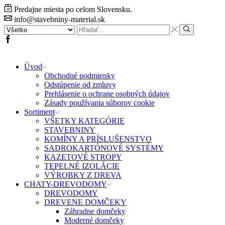
Predajne miesta po celom Slovensku.
info@stavebniny-material.sk
Search
input
Search
Facebook
Úvod
Obchodné podmienky
Odstúpenie od zmluvy
Prehlásenie o ochrane osobných údajov
Zásady používania súborov cookie
Sortiment
VŠETKY KATEGÓRIE
STAVEBNINY
KOMÍNY A PRÍSLUŠENSTVO
SADROKARTÓNOVÉ SYSTÉMY
KAZETOVÉ STROPY
TEPELNÉ IZOLÁCIE
VÝROBKY Z DREVA
CHATY-DREVODOMY
DREVODOMY
DREVENE DOMČEKY
Záhradne domčeky
Moderné domčeky