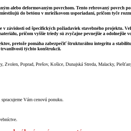
ovaným alebo deformovaným povrchom. Tento rebrovaný povrch pom
miestňujú do betónu v mriežkovom usporiadaní, pričom tyče rozmie
ele v závislosti od špecifických požiadaviek stavebného projektu. 
teriálu, pričom vyššie triedy sú zvyčajne pevnejšie a odolnejšie v
, pretože pomáha zabezpečiť štrukturálnu integritu a stabilitu ho
trvanlivosti týchto konštrukcií.
ky, Zvolen, Poprad, Prešov, Košice, Dunajská Streda, Malacky, Piešťan
jmu spracujeme Vám cenovú ponuku.
ebníctve.