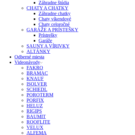
Záhradne štúdia
CHATY A CHATKY
Záhradne chatky
Chaty víkendové
Chaty celoročné
GARÁŽE A PRÍSTEŠKY
Prístrešky
Garáže
SAUNY A VÍRIVKY
ALTÁNKY
Odberné miesta
Videonávody
FAKRO
BRAMAC
KNAUF
ISOLVER
SCHIEDL
POROTERM
PORFIX
HELUZ
RIGIPS
BAUMIT
ROOFLITE
VELUX
ALFEMA