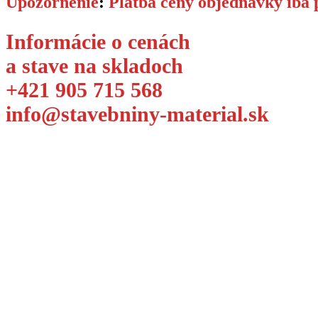
Upozornenie
:
Platba ceny objednávky iba 
Informácie o cenách
a stave na skladoch
+421 905 715 568
info@stavebniny-material.sk