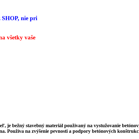
z SHOP,
nie pri
na všetky
vaše
ľ, je bežný stavebný materiál používaný na vystužovanie betónový
kna. Používa na zvýšenie pevnosti a podpory betónových konštrukc