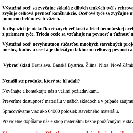
Výstužná oceľ sa zvyčajne skladá z dlhých tenkých tyčí s rebr
zvyšuje celková pevnosť konštrukcie. Oceľové tyče sa zvyčajne u
pomocou betónových väzieb.
K dispozícii je niekoľko rôznych veľkostí a tried betonárskej oc
z priemeru tyče. Trieda ocele sa vzťahuje na pevnosť a ťažnosť ma
Výstužná oceľ nevyhnutnou súčasťou mnohých stavebných projektov
mostov, budov a ciest a je dôležitým faktorom celkovej pevnosti a 
Vybrať sklad
Bratislava, Banská Bystrica, Žilina, Nitra, Nové Zám
Nenašli ste produkt, ktorý ste hľadali?
Neváhajte a kontaktujte nás s vašimi požiadavkami.
Preveríme dostupnosť materiálu v našich skladoch a v prípade záu
Spracovávame viac ako 64000 položiek stavebného materiálu.
Pravidelne dopĺňame náš e-shop materiálmi bežne používanými v stav