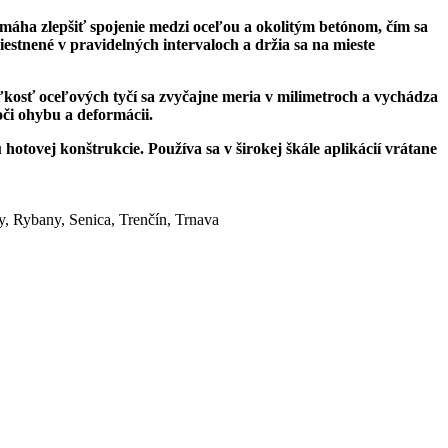
áha zlepšiť spojenie medzi oceľou a okolitým betónom, čím sa
stnené v pravidelných intervaloch a držia sa na mieste
Veľkosť oceľových tyčí sa zvyčajne meria v milimetroch a vychádza
oči ohybu a deformácii.
tovej konštrukcie. Používa sa v širokej škále aplikácií vrátane
y, Rybany, Senica, Trenčín, Trnava