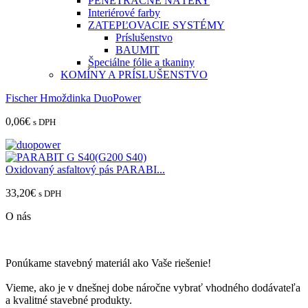
PENETRAČNÉ NÁTERY
Interiérové farby
ZATEPĽOVACIE SYSTÉMY
Príslušenstvo
BAUMIT
Špeciálne fólie a tkaniny
KOMÍNY A PRÍSLUŠENSTVO
Fischer Hmoždinka DuoPower
0,06
€
s DPH
Oxidovaný asfaltový pás PARABI...
33,20
€
s DPH
O nás
Ponúkame stavebný materiál ako Vaše riešenie!
Vieme, ako je v dnešnej dobe náročne vybrať vhodného dodávateľa
a kvalitné stavebné produkty.