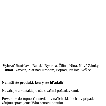
Vhodná pre drevostavby a dodatočné zateplenie. Podložka je ľahká
a veľmi ľahko sa inštaluje. Je to skvelá voľba pre tých, ktorí chcú
znížiť svoju spotrebu energie a maximalizovať svoje pohodlie.
Podložka má priemer 60 mm.
Slúži na upevnenie všetkých izolačných materiálov vo forme dosiek
alebo pásov na obvodové steny objektov a rodinných domov.
Vhodná je taktiež pre drevostavby a dodatočné zateplenie. Podložka
je ľahká a veľmi ľahko sa inštaluje. Je to skvelá voľba pre tých,
ktorí chcú znížiť svoju spotrebu energie a maximalizovať svoje
pohodlie. Podložka má priemer 60 mm.
Vybrať
Bratislava, Banská Bystrica, Žilina, Nitra, Nové Zámky,
sklad
Zvolen, Žiar nad Hronom, Poprad, Prešov, Košice
Nenašli ste produkt, ktorý ste hľadali?
Neváhajte a kontaktujte nás s vašimi požiadavkami.
Preveríme dostupnosť materiálu v našich skladoch a v prípade
záujmu spracujeme Vám cenovú ponuku.