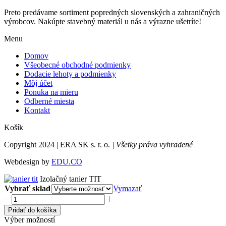
Preto predávame sortiment popredných slovenských a zahraničných
výrobcov. Nakúpte stavebný materiál u nás a výrazne ušetríte!
Menu
Domov
Všeobecné obchodné podmienky
Dodacie lehoty a podmienky
Môj účet
Ponuka na mieru
Odberné miesta
Kontakt
Košík
Copyright 2024 | ERA SK s. r. o.
| Všetky práva vyhradené
Webdesign by
EDU.CO
Izolačný tanier TIT
Vybrať sklad
Vymazať
množstvo
Izolačný
Pridať do košíka
tanier
Výber možností
TIT