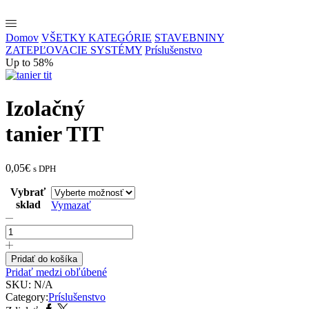
Domov
VŠETKY KATEGÓRIE
STAVEBNINY
ZATEPĽOVACIE SYSTÉMY
Príslušenstvo
Up to 58%
Izolačný
tanier TIT
0,05
€
s DPH
Vybrať
sklad
Vymazať
množstvo
Izolačný
tanier
TIT
Pridať do košíka
Pridať medzi obľúbené
SKU:
N/A
Category:
Príslušenstvo
Facebook
Twitter