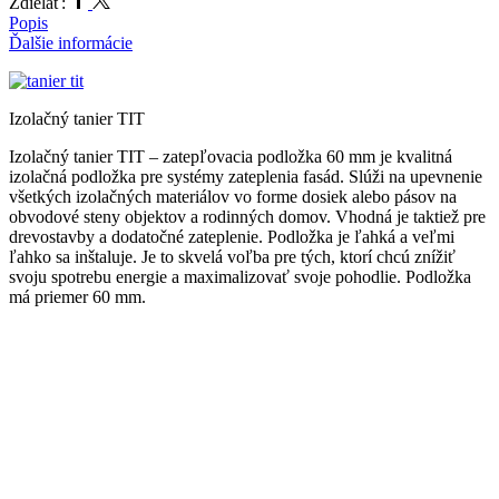
Zdielať:
Popis
Ďalšie informácie
Izolačný tanier TIT
Izolačný tanier TIT – zatepľovacia podložka 60 mm je kvalitná
izolačná podložka pre systémy zateplenia fasád. Slúži na upevnenie
všetkých izolačných materiálov vo forme dosiek alebo pásov na
obvodové steny objektov a rodinných domov. Vhodná je taktiež pre
drevostavby a dodatočné zateplenie. Podložka je ľahká a veľmi
ľahko sa inštaluje. Je to skvelá voľba pre tých, ktorí chcú znížiť
svoju spotrebu energie a maximalizovať svoje pohodlie. Podložka
má priemer 60 mm.
Slúži na upevnenie všetkých izolačných materiálov vo forme dosiek
alebo pásov na obvodové steny objektov a rodinných domov.
Vhodná pre drevostavby a dodatočné zateplenie. Podložka je ľahká
a veľmi ľahko sa inštaluje. Je to skvelá voľba pre tých, ktorí chcú
znížiť svoju spotrebu energie a maximalizovať svoje pohodlie.
Podložka má priemer 60 mm.
Slúži na upevnenie všetkých izolačných materiálov vo forme dosiek
alebo pásov na obvodové steny objektov a rodinných domov.