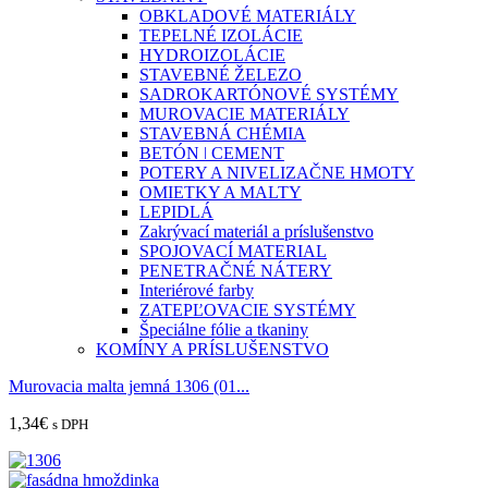
OBKLADOVÉ MATERIÁLY
TEPELNÉ IZOLÁCIE
HYDROIZOLÁCIE
STAVEBNÉ ŽELEZO
SADROKARTÓNOVÉ SYSTÉMY
MUROVACIE MATERIÁLY
STAVEBNÁ CHÉMIA
BETÓN ǀ CEMENT
POTERY A NIVELIZAČNE HMOTY
OMIETKY A MALTY
LEPIDLÁ
Zakrývací materiál a príslušenstvo
SPOJOVACÍ MATERIAL
PENETRAČNÉ NÁTERY
Interiérové farby
ZATEPĽOVACIE SYSTÉMY
Špeciálne fólie a tkaniny
KOMÍNY A PRÍSLUŠENSTVO
Murovacia malta jemná 1306 (01...
1,34
€
s DPH