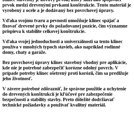
prvok medzi drevenými prvkami konštrukcie. Tento materiál je
vyrobený z ocele a je dodávaný bez povrchovej úpravy.
Vďaka svojmu tvaru a pevnosti umožňuje klinec spájať a
fixovať drevené prvky do požadovanej pozície, čím významne
prispieva k stabilite celkovej konštrukcie.
Vďaka svojej jednoduchosti a univerzálnosti sa tento klinec
používa v mnohých typoch stavieb, ako napríklad rodinné
domy, chaty a garáže.
Bez povrchovej úpravy klinec stavebný vhodný pre aplikácie,
kde nie je potrebné zabezpečiť korózne odolný povrch. V
prípade potreby klinec ošetrený proti korózii, čím sa predlžuje
jeho životnosť.
V závere potrebné zdôrazniť, že správne použitie a uchytenie
do drevených konštrukcií je kľúčové pre zabezpečenie
bezpečnosti a stability stavby. Preto dôležité dodržiavať
technické požiadavky a používať kvalitný materiál.
V závere potrebné zdôrazniť, že správne použitie a uchytenie
do drevených konštrukcií je kľúčové pre zabezpečenie
bezpečnosti a stability stavby. Preto dôležité dodržiavať
technické požiadavky a používať kvalitný materiál.