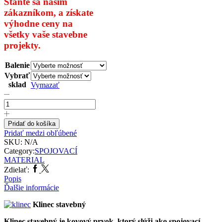
Staňte sa našim
zákazníkom,
a získate
výhodne ceny na
všetky
vaše stavebne
projekty.
Balenie
Vybrať
sklad
Vymazať
množstvo
Klinec
stavebný
Pridať do košíka
Pridať medzi obľúbené
SKU:
N/A
Category:
SPOJOVACÍ
MATERIAL
Facebook
Twitter
Zdielať:
Popis
Ďalšie informácie
Klinec stavebný
Klinec stavebný je kovový prvok, ktorý slúži ako spojovací