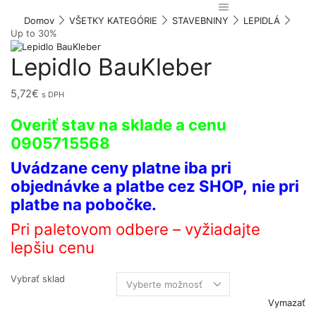
Domov
VŠETKY KATEGÓRIE
STAVEBNINY
LEPIDLÁ
Up to 30%
Lepidlo BauKleber
5,72
€
s DPH
Overiť stav na sklade a cenu
0905715568
Uvádzane ceny platne iba pri
objednávke a platbe cez SHOP,
nie pri
platbe na pobočke.
Pri paletovom odbere – vyžiadajte
lepšiu cenu
Vybrať sklad
Vymazať