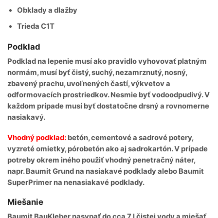
Obklady a dlažby
Trieda C1T
Podklad
Podklad na lepenie musí ako pravidlo vyhovovať platným
normám, musí byť čistý, suchý, nezamrznutý, nosný,
zbavený prachu, uvoľnených častí, výkvetov a
odformovacích prostriedkov. Nesmie byť vodoodpudivý. V
každom prípade musí byť dostatočne drsný a rovnomerne
nasiakavý.
Vhodný podklad:
betón, cementové a sadrové potery,
vyzreté omietky, pórobetón ako aj sadrokartón. V prípade
potreby okrem iného použiť vhodný penetračný náter,
napr. Baumit Grund na nasiakavé podklady alebo Baumit
SuperPrimer na nenasiakavé podklady.
Miešanie
Baumit BauKleber nasypať do cca 7 l čistej vody a miešať