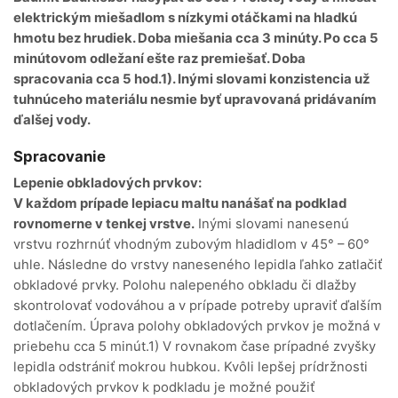
elektrickým miešadlom s nízkymi otáčkami na hladkú
hmotu bez hrudiek. Doba miešania cca 3 minúty. Po cca 5
minútovom odležaní ešte raz premiešať. Doba
spracovania cca 5 hod.1). Inými slovami konzistencia už
tuhnúceho materiálu nesmie byť upravovaná pridávaním
ďalšej vody.
Spracovanie
Lepenie obkladových prvkov:
V každom prípade lepiacu maltu nanášať na podklad
rovnomerne v tenkej vrstve.
Inými slovami nanesenú
vrstvu rozhrnúť vhodným zubovým hladidlom v 45° – 60°
uhle. Následne do vrstvy naneseného lepidla ľahko zatlačiť
obkladové prvky. Polohu nalepeného obkladu či dlažby
skontrolovať vodováhou a v prípade potreby upraviť ďalším
dotlačením. Úprava polohy obkladových prvkov je možná v
priebehu cca 5 minút.1) V rovnakom čase prípadné zvyšky
lepidla odstrániť mokrou hubkou. Kvôli lepšej prídržnosti
obkladových prvkov k podkladu je možné použiť