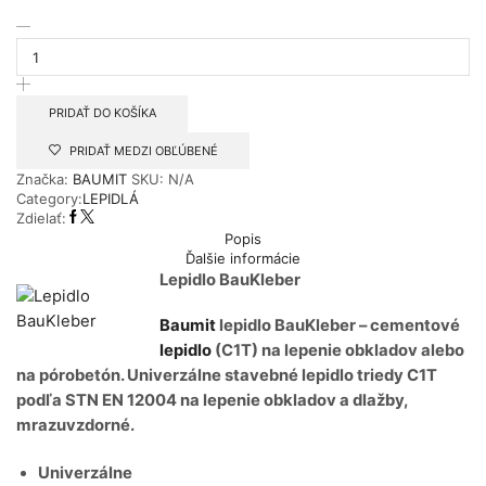
množstvo
Lepidlo
BauKleber
PRIDAŤ DO KOŠÍKA
PRIDAŤ MEDZI OBĽÚBENÉ
Značka:
BAUMIT
SKU:
N/A
Category:
LEPIDLÁ
Zdielať:
Popis
Ďalšie informácie
Lepidlo BauKleber
Baumit
lepidlo BauKleber – cementové
lepidlo
(C1T) na lepenie obkladov alebo
na pórobetón. Univerzálne stavebné lepidlo triedy C1T
podľa STN EN 12004 na lepenie obkladov a dlažby,
mrazuvzdorné.
Univerzálne