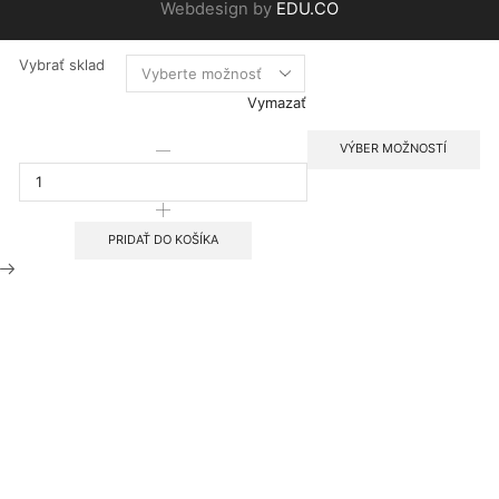
Webdesign by
EDU.CO
Vybrať sklad
Vymazať
VÝBER MOŽNOSTÍ
množstvo
Lepidlo
BauKleber
PRIDAŤ DO KOŠÍKA