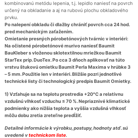
kombinovanú metódu lepenia, t.j. lepidlo naniesť na povrch
určený na obkladanie a aj na rubovú plochu obkladového
prvku.
Po nalepení obkladu či dlažby chrániť povrch cca 24 hod.
pred mechanickým zaťažením.
Omietanie presných pórobetónových tvárnic v interiéri:
Na očistené pórobetónové murivo naniesť Baumit
BauKleber s vloženou sklotextilnou mriežkou Baumit
StarTex príp. DuoTex. Po cca 3 dňoch aplikovať na túto
vrstvu štukovú omietku Baumit Perla Maxima v hrúbke 3
– 5 mm. Použitie len v interiéri. Bližšie pozri jednotlivé
technické listy či technologický predpis Baumit Omietky.
1) Vzťahuje sa na teplotu prostredia +20°C a relatívnu
vzdušnú vlhkosť vzduchu ≤ 70 %. Nepriaznivé klimatické
podmienky ako nižšia teplota a vyššia vzdušná vlhkosť
môžu dobu zretia zreteľne predĺžiť.
Detailné informácie k výrobku, postupy, hodnoty atď. sú
uvedené v
technickom liste
.