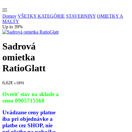
Domov
VŠETKY KATEGÓRIE
STAVEBNINY
OMIETKY A
MALTY
Up to 39%
Sadrová
omietka
RatioGlatt
6,62
€
s DPH
Overiť stav na sklade a
cenu 0905715568
Uvádzane ceny platne
iba pri
objednávke a
platbe cez SHOP,
nie
pri platbe na pobočke.