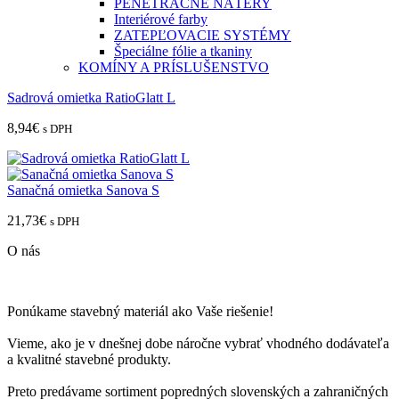
PENETRAČNÉ NÁTERY
Interiérové farby
ZATEPĽOVACIE SYSTÉMY
Špeciálne fólie a tkaniny
KOMÍNY A PRÍSLUŠENSTVO
Sadrová omietka RatioGlatt L
8,94
€
s DPH
Sanačná omietka Sanova S
21,73
€
s DPH
O nás
Ponúkame stavebný materiál ako Vaše riešenie!
Vieme, ako je v dnešnej dobe náročne vybrať vhodného dodávateľa
a kvalitné stavebné produkty.
Preto predávame sortiment popredných slovenských a zahraničných