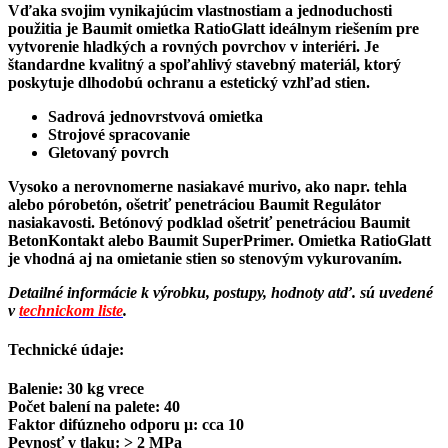
Vďaka svojim vynikajúcim vlastnostiam a jednoduchosti
použitia je Baumit omietka RatioGlatt ideálnym riešením pre
vytvorenie hladkých a rovných povrchov v interiéri. Je
štandardne kvalitný a spoľahlivý stavebný materiál, ktorý
poskytuje dlhodobú ochranu a estetický vzhľad stien.
Sadrová jednovrstvová omietka
Strojové spracovanie
Gletovaný povrch
Vysoko a nerovnomerne nasiakavé murivo, ako napr. tehla
alebo pórobetón, ošetriť penetráciou Baumit Regulátor
nasiakavosti. Betónový podklad ošetriť penetráciou Baumit
BetonKontakt alebo Baumit SuperPrimer. Omietka RatioGlatt
je vhodná aj na omietanie stien so stenovým vykurovaním.
Detailné informácie k výrobku, postupy, hodnoty atď. sú uvedené
v
technickom liste
.
Technické údaje:
Balenie: 30 kg vrece
Počet balení na palete: 40
Faktor difúzneho odporu μ: cca 10
Pevnosť v tlaku: > 2 MPa