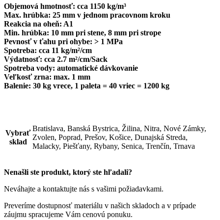
Objemová hmotnosť: cca 1150 kg/m³
Max. hrúbka: 25 mm v jednom pracovnom kroku
Reakcia na oheň: A1
Min. hrúbka: 10 mm pri stene, 8 mm pri strope
Pevnosť v ťahu pri ohybe: > 1 MPa
Spotreba: cca 11 kg/m²/cm
Výdatnosť: cca 2.7 m²/cm/Sack
Spotreba vody: automatické dávkovanie
Veľkosť zrna: max. 1 mm
Balenie: 30 kg vrece, 1 paleta = 40 vriec = 1200 kg
Bratislava, Banská Bystrica, Žilina, Nitra, Nové Zámky,
Vybrať
Zvolen, Poprad, Prešov, Košice, Dunajská Streda,
sklad
Malacky, Piešťany, Rybany, Senica, Trenčín, Trnava
Nenašli ste produkt, ktorý ste hľadali?
Neváhajte a kontaktujte nás s vašimi požiadavkami.
Preveríme dostupnosť materiálu v našich skladoch a v prípade
záujmu spracujeme Vám cenovú ponuku.