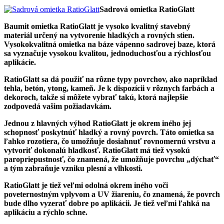
Sadrová omietka RatioGlatt
Baumit omietka RatioGlatt je vysoko kvalitný stavebný
materiál určený na vytvorenie hladkých a rovných stien.
Vysokokvalitná omietka na báze vápenno sadrovej baze, ktorá
sa vyznačuje vysokou kvalitou, jednoduchosťou a rýchlosťou
aplikácie.
RatioGlatt sa dá použiť na rôzne typy povrchov, ako napríklad
tehla, betón, ytong, kameň. Je k dispozícii v rôznych farbách a
dekoroch, takže si môžete vybrať takú, ktorá najlepšie
zodpovedá vašim požiadavkám.
Jednou z hlavných výhod RatioGlatt je okrem iného jej
schopnosť poskytnúť hladký a rovný povrch. Táto omietka sa
ľahko rozotiera, čo umožňuje dosiahnuť rovnomernú vrstvu a
vytvoriť dokonalú hladkosť. RatioGlatt má tiež vysokú
paropriepustnosť, čo znamená, že umožňuje povrchu „dýchať“
a tým zabraňuje vzniku plesní a vlhkosti.
RatioGlatt je tiež veľmi odolná okrem iného voči
poveternostným vplyvom a UV žiareniu, čo znamená, že povrch
bude dlho vyzerať dobre po aplikácii. Je tiež veľmi ľahká na
aplikáciu a rýchlo schne.