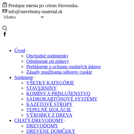
Predajne miesta po celom Slovensku.
info@stavebniny-material.sk
Search
input
Facebook
Úvod
Obchodné podmienky
Odstúpenie od zmluvy
Prehlásenie o ochrane osobných údajov
Zásady používania súborov cookie
Sortiment
VŠETKY KATEGÓRIE
STAVEBNINY
KOMÍNY A PRÍSLUŠENSTVO
SADROKARTÓNOVÉ SYSTÉMY
KAZETOVÉ STROPY
TEPELNÉ IZOLÁCIE
VÝROBKY Z DREVA
CHATY-DREVODOMY
DREVODOMY
DREVENE DOMČEKY