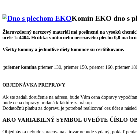
Komín EKO dno s p
Žiaruvzdorný nerezový materiál má posilnenú na vysokú chemickú o
ocele 1: 4404. Hrúbka vnútorného nerezového plechu 0,8 ma hrú
Všetky komíny a jednotlivé diely komínov sú certifikovane.
priemer komína
priemer 130, priemer 150, priemer 160, priemer 18
OBJEDNÁVKA PREPRAVY
Ak ste zadali doručenie na adresu, bude Vám cena dopravy vypočítan
bude cena dopravy pridaná k faktúre za nákup.
Dodatočnú platbu za dopravu je potrebné realizovať cez účet a násle
AKO VARIABILNÝ SYMBOL UVEĎTE ČÍSLO O
Objednávka nebude spracovaná a tovar nebude vydaný, pokiaľ peniaz