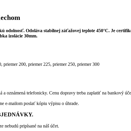
lechom
dolnosť. Odoláva stabilnej záťažovej teplote 450°C. Je certifikova
bka izolácie 30mm.
0, priemer 200, priemer 225, priemer 250, priemer 300
á a oznámená telefonicky. Cenu dopravy treba zaplatiť na bankový úče
dne e-mailom poslať kópiu výpisu o úhrade.
BJEDNÁVKY.
e nebudú pripísané na náš účet.