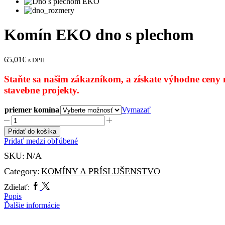
Komín EKO dno s plechom
65,01
€
s DPH
Staňte sa našim zákazníkom,
a získate výhodne ceny 
stavebne projekty.
priemer komína
Vymazať
množstvo
Komín
Pridať do košíka
EKO
Pridať medzi obľúbené
dno
SKU:
N/A
s
plechom
Category:
KOMÍNY A PRÍSLUŠENSTVO
Facebook
Twitter
Zdielať:
Popis
Ďalšie informácie