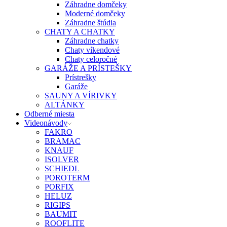
Záhradne domčeky
Moderné domčeky
Záhradne štúdia
CHATY A CHATKY
Záhradne chatky
Chaty víkendové
Chaty celoročné
GARÁŽE A PRÍSTEŠKY
Prístrešky
Garáže
SAUNY A VÍRIVKY
ALTÁNKY
Odberné miesta
Videonávody
FAKRO
BRAMAC
KNAUF
ISOLVER
SCHIEDL
POROTERM
PORFIX
HELUZ
RIGIPS
BAUMIT
ROOFLITE