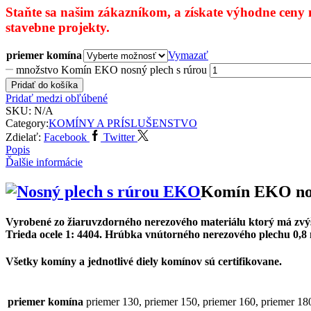
Staňte sa našim zákazníkom,
a získate výhodne ceny 
stavebne projekty.
priemer komína
Vymazať
množstvo Komín EKO nosný plech s rúrou
Pridať do košíka
Pridať medzi obľúbené
SKU:
N/A
Category:
KOMÍNY A PRÍSLUŠENSTVO
Zdielať:
Facebook
Twitter
Popis
Ďalšie informácie
Komín EKO nos
Vyrobené zo žiaruvzdorného nerezového materiálu ktorý má zvýšenú
Trieda ocele 1: 4404. Hrúbka vnútorného nerezového plechu 0,8
Všetky komíny a jednotlivé diely komínov sú certifikovane.
priemer komína
priemer 130, priemer 150, priemer 160, priemer 18