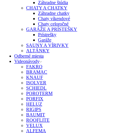
Záhradne štúdia
CHATY A CHATKY
Záhradne chatky
Chaty víkendové
Chaty celoročné
GARÁŽE A PRÍSTEŠKY
Prístrešky
Garáže
SAUNY A VÍRIVKY
ALTÁNKY
Odberné miesta
Videonávody
FAKRO
BRAMAC
KNAUF
ISOLVER
SCHIEDL
POROTERM
PORFIX
HELUZ
RIGIPS
BAUMIT
ROOFLITE
VELUX
ALFEMA