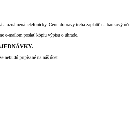
á a oznámená telefonicky. Cenu dopravy treba zaplatiť na bankový úče
dne e-mailom poslať kópiu výpisu o úhrade.
BJEDNÁVKY.
e nebudú pripísané na náš účet.