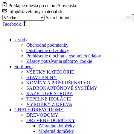
Predajne miesta po celom Slovensku.
info@stavebniny-material.sk
Search input
Facebook
Úvod
Obchodné podmienky
Odstúpenie od zmluvy
Prehlásenie o ochrane osobných údajov
Zásady používania súborov cookie
Sortiment
VŠETKY KATEGÓRIE
STAVEBNINY
KOMÍNY A PRÍSLUŠENSTVO
SADROKARTÓNOVÉ SYSTÉMY
KAZETOVÉ STROPY
TEPELNÉ IZOLÁCIE
VÝROBKY Z DREVA
CHATY-DREVODOMY
DREVODOMY
DREVENE DOMČEKY
Záhradne domčeky
Moderné domčeky