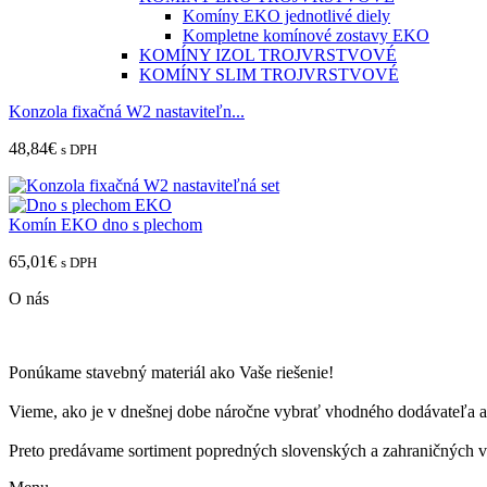
Komíny EKO jednotlivé diely
Kompletne komínové zostavy EKO
KOMÍNY IZOL TROJVRSTVOVÉ
KOMÍNY SLIM TROJVRSTVOVÉ
Konzola fixačná W2 nastaviteľn...
48,84
€
s DPH
Komín EKO dno s plechom
65,01
€
s DPH
O nás
Ponúkame stavebný materiál ako Vaše riešenie!
Vieme, ako je v dnešnej dobe náročne vybrať vhodného dodávateľa a 
Preto predávame sortiment popredných slovenských a zahraničných vý