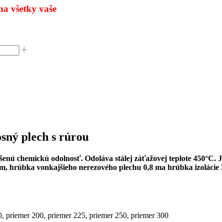
na všetky
vaše
ný plech s rúrou
 chemickú odolnosť. Odoláva stálej záťažovej teplote 450°C. Je ce
 m, hrúbka vonkajšieho nerezového plechu 0,8 ma hrúbka izolácie
0, priemer 200, priemer 225, priemer 250, priemer 300