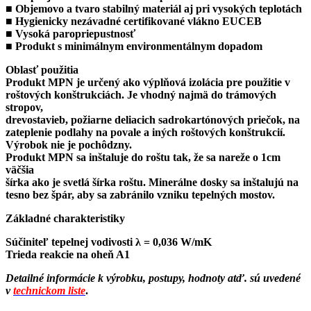
■ Objemovo a tvaro stabilný materiál aj pri vysokých teplotách
■ Hygienicky nezávadné certifikované vlákno EUCEB
■ Vysoká paropriepustnosť
■ Produkt s minimálnym environmentálnym dopadom
Oblasť použitia
Produkt MPN je určený ako výplňová izolácia pre použitie v
roštových konštrukciách. Je vhodný najmä do trámových
stropov,
drevostavieb, požiarne deliacich sadrokartónových priečok, na
zateplenie podlahy na povale a iných roštových konštrukcií.
Výrobok nie je pochôdzny.
Produkt MPN sa inštaluje do roštu tak, že sa nareže o 1cm
väčšia
šírka ako je svetlá šírka roštu. Minerálne dosky sa inštalujú na
tesno bez špár, aby sa zabránilo vzniku tepelných mostov.
Základné charakteristiky
Súčiniteľ tepelnej vodivosti λ = 0,036 W/mK
Trieda reakcie na oheň A1
Detailné informácie k výrobku, postupy, hodnoty atď. sú uvedené
v
technickom liste
.