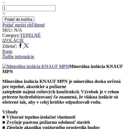
Pridať do košíka
Pridať medzi obľúbené
SKU:
N/A
Category:
TEPELNÉ
IZOLÁCIE
Zdielať:
Popis
Ďalšie informácie
Minerálna izolácia KNAUF
MPN
Minerálna izolácia KNAUF MPN je minerálna doska určená
pre tepelné, akustické a požiarne
zateplenie najmä roštových konštrukcií. Výrobok je v celom
priereze hydrofobizovaný čo znamená, že vlákna izolácie sú
ošetrené tak, aby v celej hrúbke odpudzovali vodu.
Výhody
■
Výborné tepelno-izolačné vlastnosti
■ Zvyšuje pasívnu požiarnu odolnosť stavieb
■ Zlepšuje akustiku vnútorného prostredia budov