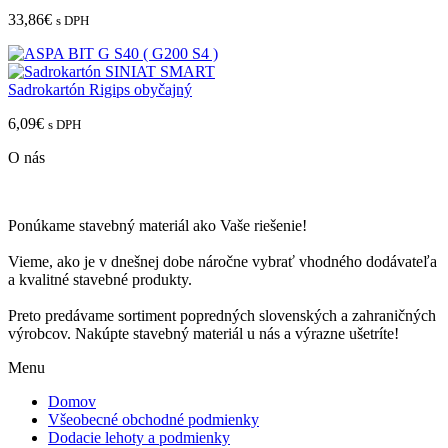
33,86
€
s DPH
Sadrokartón Rigips obyčajný
6,09
€
s DPH
O nás
Ponúkame stavebný materiál ako Vaše riešenie!
Vieme, ako je v dnešnej dobe náročne vybrať vhodného dodávateľa
a kvalitné stavebné produkty.
Preto predávame sortiment popredných slovenských a zahraničných
výrobcov. Nakúpte stavebný materiál u nás a výrazne ušetríte!
Menu
Domov
Všeobecné obchodné podmienky
Dodacie lehoty a podmienky