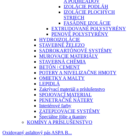
A PODHĽADOV
IZOLÁCIE PODLÁH
IZOLÁCIE PLOCHÝCH
STRIECH
FASÁDNE IZOLÁCIE
EXTRUDOVANÉ POLYSTYRÉNY
PENOVÉ POLYSTYRÉNY
HYDROIZOLÁCIE
STAVEBNÉ ŽELEZO
SADROKARTÓNOVÉ SYSTÉMY
MUROVACIE MATERIÁLY
STAVEBNÁ CHÉMIA
BETÓN ǀ CEMENT
POTERY A NIVELIZAČNE HMOTY
OMIETKY A MALTY
LEPIDLÁ
Zakrývací materiál a príslušenstvo
SPOJOVACÍ MATERIAL
PENETRAČNÉ NÁTERY
Interiérové farby
ZATEPĽOVACIE SYSTÉMY
Špeciálne fólie a tkaniny
KOMÍNY A PRÍSLUŠENSTVO
Oxidovaný asfaltový pás ASPA B...