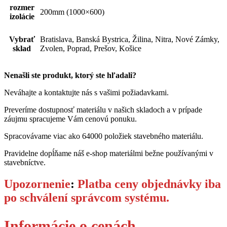
rozmer
200mm (1000×600)
izolácie
Vybrať
Bratislava, Banská Bystrica, Žilina, Nitra, Nové Zámky,
sklad
Zvolen, Poprad, Prešov, Košice
Nenašli ste produkt, ktorý ste hľadali?
Neváhajte a kontaktujte nás s vašimi požiadavkami.
Preveríme dostupnosť materiálu v našich skladoch a v prípade
záujmu spracujeme Vám cenovú ponuku.
Spracovávame viac ako 64000 položiek stavebného materiálu.
Pravidelne dopĺňame náš e-shop materiálmi bežne používanými v
stavebníctve.
Upozornenie
:
Platba ceny objednávky iba
po schválení správcom systému.
Informácie o cenách