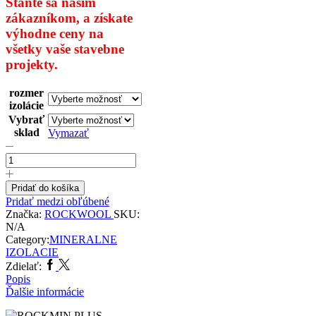
Staňte sa našim
zákazníkom,
a získate
výhodne ceny na
všetky
vaše stavebne
projekty.
rozmer
izolácie
Vybrať
sklad
Vymazať
množstvo
ROCKMIN
PLUS
Pridať do košíka
Pridať medzi obľúbené
Značka:
ROCKWOOL
SKU:
N/A
Category:
MINERALNE
IZOLACIE
Facebook
Twitter
Zdielať:
Popis
Ďalšie informácie