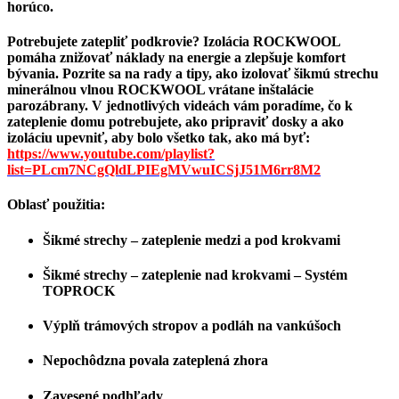
horúco.
Potrebujete zatepliť podkrovie? Izolácia ROCKWOOL
pomáha znižovať náklady na energie a zlepšuje komfort
bývania. Pozrite sa na rady a tipy, ako izolovať šikmú strechu
minerálnou vlnou ROCKWOOL vrátane inštalácie
parozábrany. V jednotlivých videách vám poradíme, čo k
zateplenie domu potrebujete, ako pripraviť dosky a ako
izoláciu upevniť, aby bolo všetko tak, ako má byť:
https://www.youtube.com/playlist?
list=PLcm7NCgQldLPIEgMVwuICSjJ51M6rr8M2
Oblasť použitia:
Šikmé strechy – zateplenie medzi a pod krokvami
Šikmé strechy – zateplenie nad krokvami – Systém
TOPROCK
Výplň trámových stropov a podláh na vankúšoch
Nepochôdzna povala zateplená zhora
Zavesené podhľady