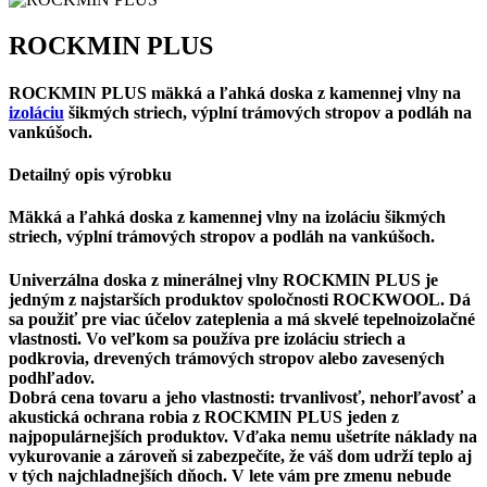
ROCKMIN PLUS
ROCKMIN PLUS mäkká a ľahká doska z kamennej vlny na
izoláciu
šikmých striech, výplní trámových stropov a podláh na
vankúšoch.
Detailný opis výrobku
Mäkká a ľahká doska z kamennej vlny na izoláciu šikmých
striech, výplní trámových stropov a podláh na vankúšoch.
Univerzálna doska z minerálnej vlny ROCKMIN PLUS je
jedným z najstarších produktov spoločnosti ROCKWOOL. Dá
sa použiť pre viac účelov zateplenia a má skvelé tepelnoizolačné
vlastnosti. Vo veľkom sa používa pre izoláciu striech a
podkrovia, drevených trámových stropov alebo zavesených
podhľadov.
Dobrá cena tovaru a jeho vlastnosti: trvanlivosť, nehorľavosť a
akustická ochrana robia z ROCKMIN PLUS jeden z
najpopulárnejších produktov. Vďaka nemu ušetríte náklady na
vykurovanie a zároveň si zabezpečíte, že váš dom udrží teplo aj
v tých najchladnejších dňoch. V lete vám pre zmenu nebude