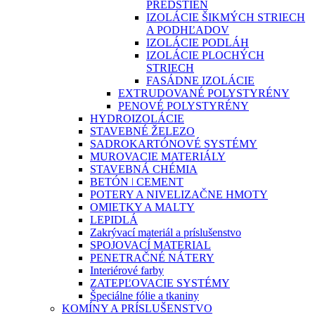
PREDSTIEN
IZOLÁCIE ŠIKMÝCH STRIECH
A PODHĽADOV
IZOLÁCIE PODLÁH
IZOLÁCIE PLOCHÝCH
STRIECH
FASÁDNE IZOLÁCIE
EXTRUDOVANÉ POLYSTYRÉNY
PENOVÉ POLYSTYRÉNY
HYDROIZOLÁCIE
STAVEBNÉ ŽELEZO
SADROKARTÓNOVÉ SYSTÉMY
MUROVACIE MATERIÁLY
STAVEBNÁ CHÉMIA
BETÓN ǀ CEMENT
POTERY A NIVELIZAČNE HMOTY
OMIETKY A MALTY
LEPIDLÁ
Zakrývací materiál a príslušenstvo
SPOJOVACÍ MATERIAL
PENETRAČNÉ NÁTERY
Interiérové farby
ZATEPĽOVACIE SYSTÉMY
Špeciálne fólie a tkaniny
KOMÍNY A PRÍSLUŠENSTVO