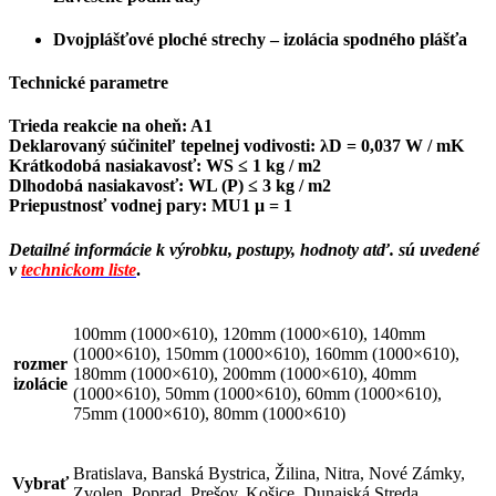
Dvojplášťové ploché strechy – izolácia spodného plášťa
Technické parametre
Trieda reakcie na oheň: A1
Deklarovaný súčiniteľ tepelnej vodivosti: λD = 0,037 W / mK
Krátkodobá nasiakavosť: WS ≤ 1 kg / m2
Dlhodobá nasiakavosť: WL (P) ≤ 3 kg / m2
Priepustnosť vodnej pary: MU1 μ = 1
Detailné informácie k výrobku, postupy, hodnoty atď. sú uvedené
v
technickom liste
.
100mm (1000×610), 120mm (1000×610), 140mm
(1000×610), 150mm (1000×610), 160mm (1000×610),
rozmer
180mm (1000×610), 200mm (1000×610), 40mm
izolácie
(1000×610), 50mm (1000×610), 60mm (1000×610),
75mm (1000×610), 80mm (1000×610)
Bratislava, Banská Bystrica, Žilina, Nitra, Nové Zámky,
Vybrať
Zvolen, Poprad, Prešov, Košice, Dunajská Streda,